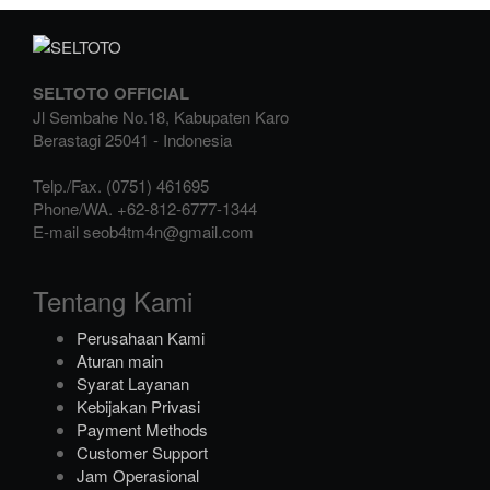
SELTOTO OFFICIAL
Jl Sembahe No.18, Kabupaten Karo
Berastagi
25041
-
Indonesia
Telp./Fax.
(0751) 461695
Phone/WA.
+62-812-6777-1344
E-mail
seob4tm4n@gmail.com
Tentang Kami
Perusahaan Kami
Aturan main
Syarat Layanan
Kebijakan Privasi
Payment Methods
Customer Support
Jam Operasional