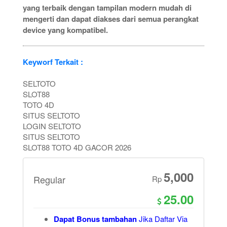
yang terbaik dengan tampilan modern mudah di
mengerti dan dapat diakses dari semua perangkat
device yang kompatibel.
Keyworf Terkait :
SELTOTO
SLOT88
TOTO 4D
SITUS SELTOTO
LOGIN SELTOTO
SITUS SELTOTO
SLOT88 TOTO 4D GACOR 2026
5,000
Regular
Rp
25.00
Dapat Bonus tambahan
Jika Daftar Via